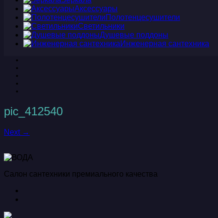
Аксессуары
Полотенцесушители
Светильники
Душевые поддоны
Инженерная сантехника
pic_412540
Next →
Салон сантехники премиального качества