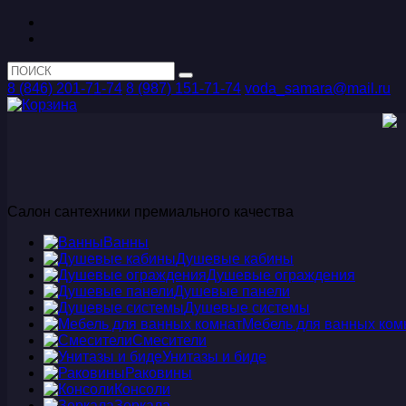
8 (846) 201-71-74
8 (987) 151-71-74
voda_samara@mail.ru
Салон сантехники премиального качества
Ванны
Душевые кабины
Душевые ограждения
Душевые панели
Душевые системы
Мебель для ванных ком
Смесители
Унитазы и биде
Раковины
Консоли
Зеркала