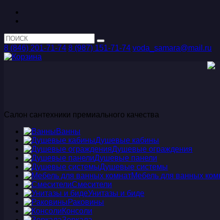
8 (846) 201-71-74
8 (987) 151-71-74
voda_samara@mail.ru
Салон сантехники премиального качества
Ванны
Душевые кабины
Душевые ограждения
Душевые панели
Душевые системы
Мебель для ванных ком
Смесители
Унитазы и биде
Раковины
Консоли
Зеркала