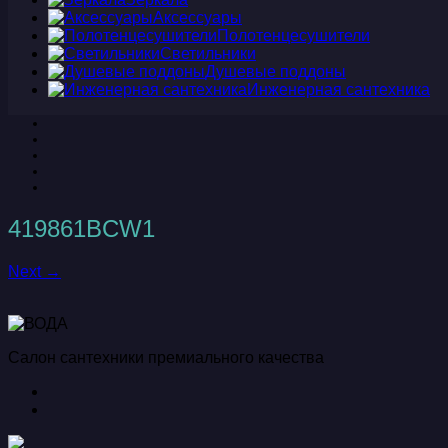
Аксессуары
Полотенцесушители
Светильники
Душевые поддоны
Инженерная сантехника
419861BCW1
Next →
Салон сантехники премиального качества