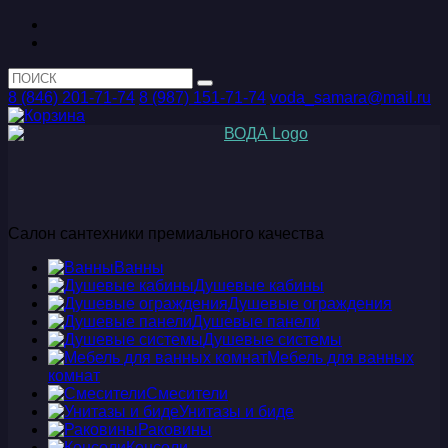
8 (846) 201-71-74
8 (987) 151-71-74
voda_samara@mail.ru
Салон сантехники премиального качества
Ванны
Душевые кабины
Душевые ограждения
Душевые панели
Душевые системы
Мебель для ванных
комнат
Смесители
Унитазы и биде
Раковины
Консоли