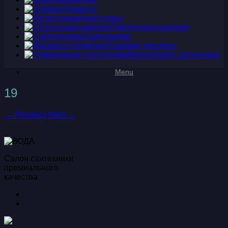
Зеркала
Аксессуары
Полотенцесушители
Светильники
Душевые поддоны
Инженерная сантехника
Menu
19
← Previous
Next →
Салон сантехники
премиального
качества