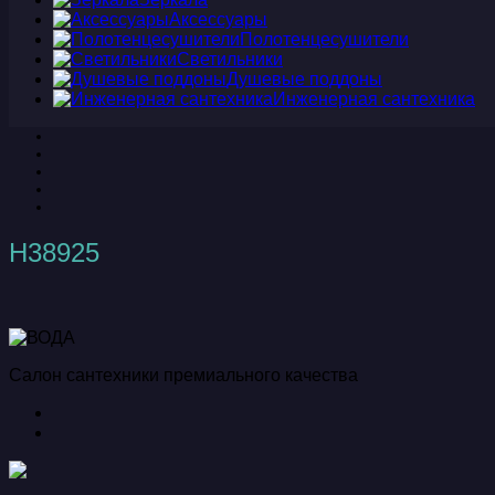
Аксессуары
Полотенцесушители
Светильники
Душевые поддоны
Инженерная сантехника
H38925
Салон сантехники премиального качества