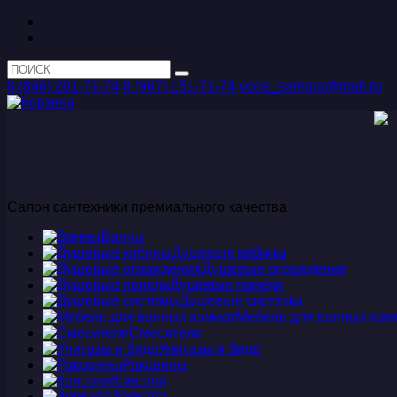
8 (846) 201-71-74
8 (987) 151-71-74
voda_samara@mail.ru
Салон сантехники премиального качества
Ванны
Душевые кабины
Душевые ограждения
Душевые панели
Душевые системы
Мебель для ванных ком
Смесители
Унитазы и биде
Раковины
Консоли
Зеркала