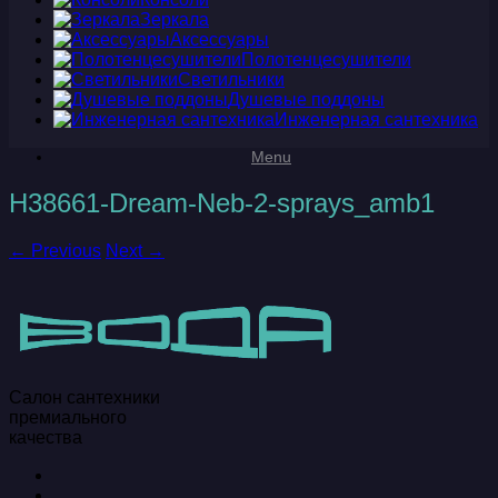
Зеркала
Аксессуары
Полотенцесушители
Светильники
Душевые поддоны
Инженерная сантехника
Menu
H38661-Dream-Neb-2-sprays_amb1
← Previous
Next →
Салон сантехники
премиального
качества