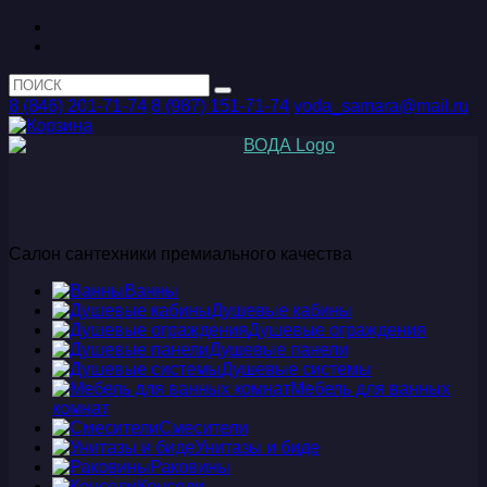
8 (846) 201-71-74
8 (987) 151-71-74
voda_samara@mail.ru
Салон сантехники премиального качества
Ванны
Душевые кабины
Душевые ограждения
Душевые панели
Душевые системы
Мебель для ванных
комнат
Смесители
Унитазы и биде
Раковины
Консоли