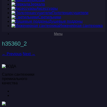
Зеркала
Аксессуары
Полотенцесушители
Светильники
Душевые поддоны
Инженерная сантехника
Menu
h35360_2
← Previous
Next →
Салон сантехники
премиального
качества