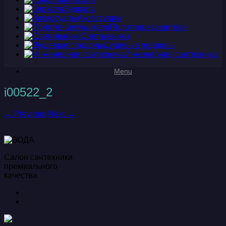
Зеркала
Аксессуары
Полотенцесушители
Светильники
Душевые поддоны
Инженерная сантехника
Menu
i00522_2
← Previous
Next →
Салон сантехники
премиального
качества