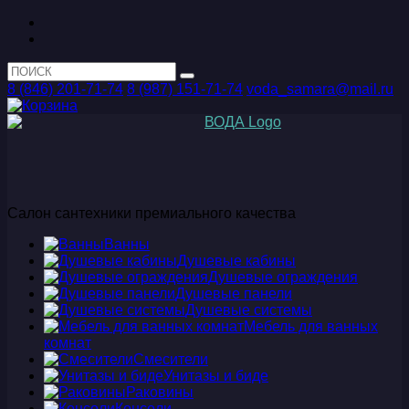
8 (846) 201-71-74
8 (987) 151-71-74
voda_samara@mail.ru
Салон сантехники премиального качества
Ванны
Душевые кабины
Душевые ограждения
Душевые панели
Душевые системы
Мебель для ванных
комнат
Смесители
Унитазы и биде
Раковины
Консоли