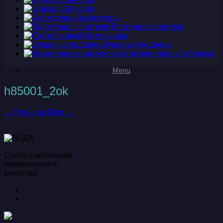
Зеркала
Аксессуары
Полотенцесушители
Светильники
Душевые поддоны
Инженерная сантехника
Menu
h85001_2ok
← Previous
Next →
Салон сантехники
премиального
качества