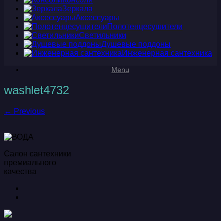
Зеркала
Аксессуары
Полотенцесушители
Светильники
Душевые поддоны
Инженерная сантехника
Menu
washlet4732
← Previous
Салон сантехники
премиального
качества