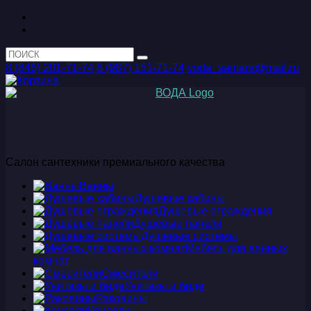
8 (846) 201-71-74
8 (987) 151-71-74
voda_samara@mail.ru
Салон сантехники премиального качества
Ванны
Душевые кабины
Душевые ограждения
Душевые панели
Душевые системы
Мебель для ванных
комнат
Смесители
Унитазы и биде
Раковины
Консоли