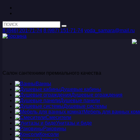
8 (846) 201-71-74
8 (987) 151-71-74
voda_samara@mail.ru
Салон сантехники премиального качества
Ванны
Душевые кабины
Душевые ограждения
Душевые панели
Душевые системы
Мебель для ванных ком
Смесители
Унитазы и биде
Раковины
Консоли
Зеркала