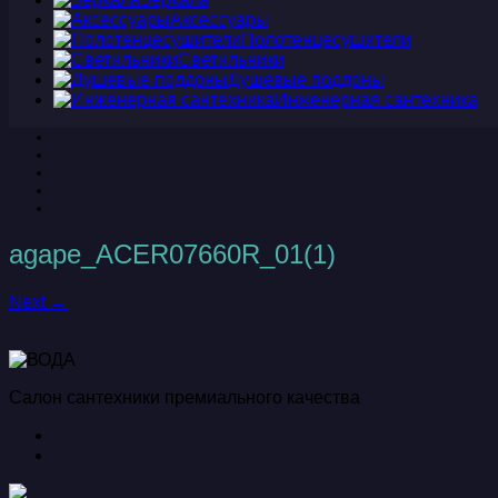
Аксессуары
Полотенцесушители
Светильники
Душевые поддоны
Инженерная сантехника
agape_ACER07660R_01(1)
Next →
Салон сантехники премиального качества