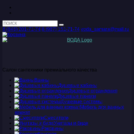
8 (846) 201-71-74
8 (987) 151-71-74
voda_samara@mail.ru
Салон сантехники премиального качества
Ванны
Душевые кабины
Душевые ограждения
Душевые панели
Душевые системы
Мебель для ванных
комнат
Смесители
Унитазы и биде
Раковины
Консоли