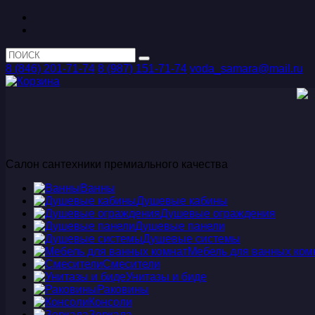
8 (846) 201-71-74
8 (987) 151-71-74
voda_samara@mail.ru
Салон сантехники премиального качества
Ванны
Душевые кабины
Душевые ограждения
Душевые панели
Душевые системы
Мебель для ванных ком
Смесители
Унитазы и биде
Раковины
Консоли
Зеркала