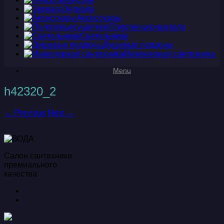
Зеркала
Аксессуары
Полотенцесушители
Светильники
Душевые поддоны
Инженерная сантехника
Menu
h42320_2
← Previous
Next →
Салон сантехники
премиального
качества