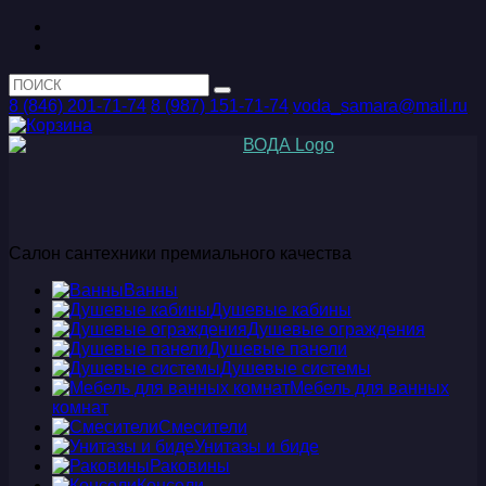
8 (846) 201-71-74
8 (987) 151-71-74
voda_samara@mail.ru
Салон сантехники премиального качества
Ванны
Душевые кабины
Душевые ограждения
Душевые панели
Душевые системы
Мебель для ванных
комнат
Смесители
Унитазы и биде
Раковины
Консоли