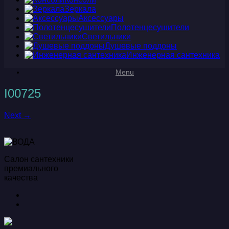
Зеркала
Аксессуары
Полотенцесушители
Светильники
Душевые поддоны
Инженерная сантехника
Menu
I00725
Next →
Салон сантехники
премиального
качества