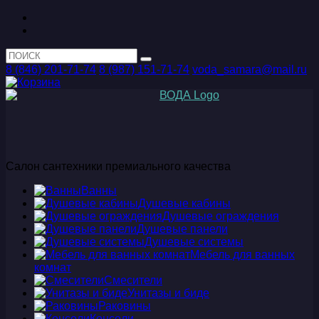
8 (846) 201-71-74
8 (987) 151-71-74
voda_samara@mail.ru
Салон сантехники премиального качества
Ванны
Душевые кабины
Душевые ограждения
Душевые панели
Душевые системы
Мебель для ванных
комнат
Смесители
Унитазы и биде
Раковины
Консоли