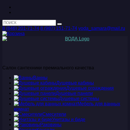
8 (846) 201-71-74
8 (987) 151-71-74
voda_samara@mail.ru
Салон сантехники премиального качества
Ванны
Душевые кабины
Душевые ограждения
Душевые панели
Душевые системы
Мебель для ванных
комнат
Смесители
Унитазы и биде
Раковины
Консоли