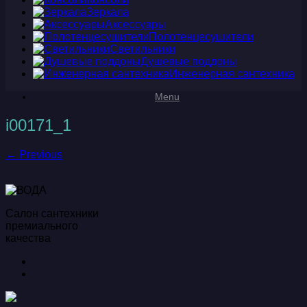
Зеркала
Аксессуары
Полотенцесушители
Светильники
Душевые поддоны
Инженерная сантехника
Menu
i00171_1
← Previous
Салон сантехники
премиального
качества