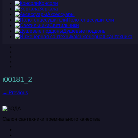
Консоли
Зеркала
Аксессуары
Полотенцесушители
Светильники
Душевые поддоны
Инженерная сантехника
i00181_2
← Previous
Салон сантехники премиального качества