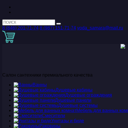
8 (846) 201-71-74
8 (987) 151-71-74
voda_samara@mail.ru
Салон сантехники премиального качества
Ванны
Душевые кабины
Душевые ограждения
Душевые панели
Душевые системы
Мебель для ванных ком
Смесители
Унитазы и биде
Раковины