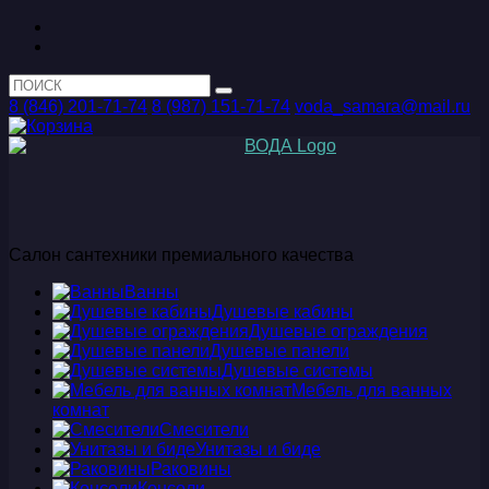
8 (846) 201-71-74
8 (987) 151-71-74
voda_samara@mail.ru
Салон сантехники премиального качества
Ванны
Душевые кабины
Душевые ограждения
Душевые панели
Душевые системы
Мебель для ванных
комнат
Смесители
Унитазы и биде
Раковины
Консоли