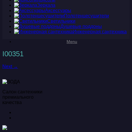
Зеркала
Аксессуары
Полотенцесушители
Светильники
Душевые поддоны
Инженерная сантехника
Menu
I00351
Next →
Салон сантехники
премиального
качества