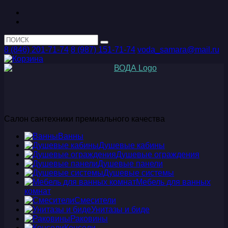
8 (846) 201-71-74
8 (987) 151-71-74
voda_samara@mail.ru
Салон сантехники премиального качества
Ванны
Душевые кабины
Душевые ограждения
Душевые панели
Душевые системы
Мебель для ванных
комнат
Смесители
Унитазы и биде
Раковины
Консоли