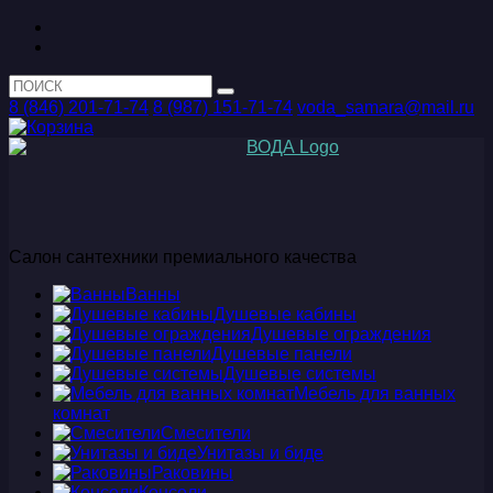
8 (846) 201-71-74
8 (987) 151-71-74
voda_samara@mail.ru
Салон сантехники премиального качества
Ванны
Душевые кабины
Душевые ограждения
Душевые панели
Душевые системы
Мебель для ванных
комнат
Смесители
Унитазы и биде
Раковины
Консоли