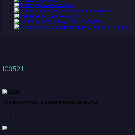
Аксессуары
Полотенцесушители
Светильники
Душевые поддоны
Инженерная сантехника
I00521
Салон сантехники премиального качества