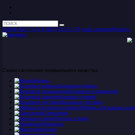
8 (846) 201-71-74
8 (987) 151-71-74
voda_samara@mail.ru
Салон сантехники премиального качества
Ванны
Душевые кабины
Душевые ограждения
Душевые панели
Душевые системы
Мебель для ванных ком
Смесители
Унитазы и биде
Раковины
Консоли
Зеркала