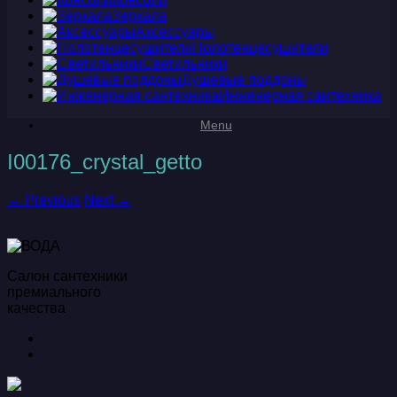
Зеркала
Аксессуары
Полотенцесушители
Светильники
Душевые поддоны
Инженерная сантехника
Menu
I00176_crystal_getto
← Previous
Next →
Салон сантехники
премиального
качества