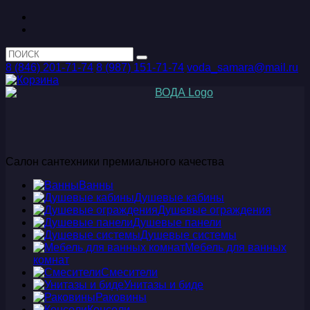
8 (846) 201-71-74
8 (987) 151-71-74
voda_samara@mail.ru
Салон сантехники премиального качества
Ванны
Душевые кабины
Душевые ограждения
Душевые панели
Душевые системы
Мебель для ванных
комнат
Смесители
Унитазы и биде
Раковины
Консоли