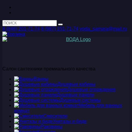
8 (846) 201-71-74
8 (987) 151-71-74
voda_samara@mail.ru
Салон сантехники премиального качества
Ванны
Душевые кабины
Душевые ограждения
Душевые панели
Душевые системы
Мебель для ванных
комнат
Смесители
Унитазы и биде
Раковины
Консоли