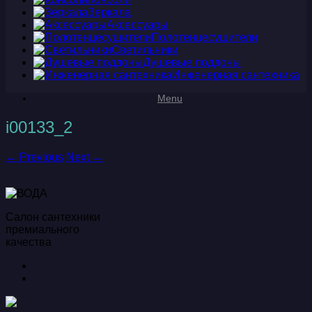
Зеркала
Аксессуары
Полотенцесушители
Светильники
Душевые поддоны
Инженерная сантехника
Menu
i00133_2
← Previous
Next →
Салон сантехники
премиального
качества