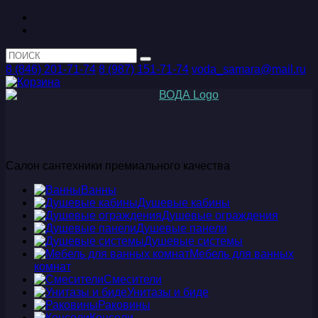
8 (846) 201-71-74
8 (987) 151-71-74
voda_samara@mail.ru
Салон сантехники премиального качества
Ванны
Душевые кабины
Душевые ограждения
Душевые панели
Душевые системы
Мебель для ванных
комнат
Смесители
Унитазы и биде
Раковины
Консоли