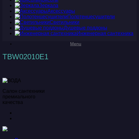
Зеркала
Аксессуары
Полотенцесушители
Светильники
Душевые поддоны
Инженерная сантехника
Menu
TBW02010E1
Салон сантехники
премиального
качества