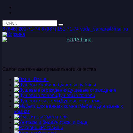
8 (846) 201-71-74
8 (987) 151-71-74
voda_samara@mail.ru
Салон сантехники премиального качества
Ванны
Душевые кабины
Душевые ограждения
Душевые панели
Душевые системы
Мебель для ванных
комнат
Смесители
Унитазы и биде
Раковины
Консоли