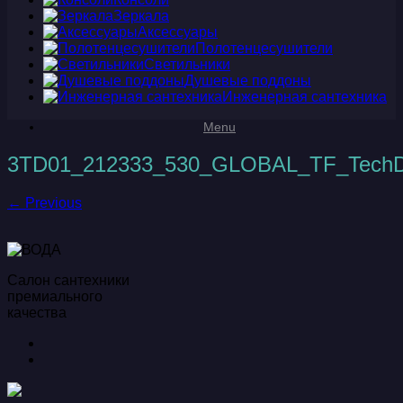
Зеркала
Аксессуары
Полотенцесушители
Светильники
Душевые поддоны
Инженерная сантехника
Menu
3TD01_212333_530_GLOBAL_TF_TechD
← Previous
Салон сантехники
премиального
качества