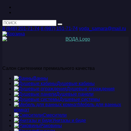
8 (846) 201-71-74
8 (987) 151-71-74
voda_samara@mail.ru
Салон сантехники премиального качества
Ванны
Душевые кабины
Душевые ограждения
Душевые панели
Душевые системы
Мебель для ванных
комнат
Смесители
Унитазы и биде
Раковины
Консоли