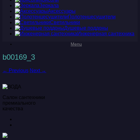
Зеркала
Аксессуары
Полотенцесушители
Светильники
Душевые поддоны
Инженерная сантехника
Menu
b00169_3
← Previous
Next →
Салон сантехники
премиального
качества