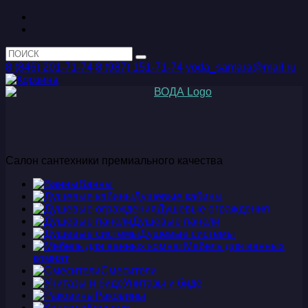
8 (846) 201-71-74
8 (987) 151-71-74
voda_samara@mail.ru
Салон сантехники премиального качества
Ванны
Душевые кабины
Душевые ограждения
Душевые панели
Душевые системы
Мебель для ванных
комнат
Смесители
Унитазы и биде
Раковины
Консоли