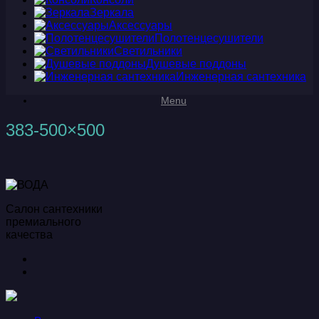
Зеркала
Аксессуары
Полотенцесушители
Светильники
Душевые поддоны
Инженерная сантехника
Menu
383-500×500
Салон сантехники
премиального
качества