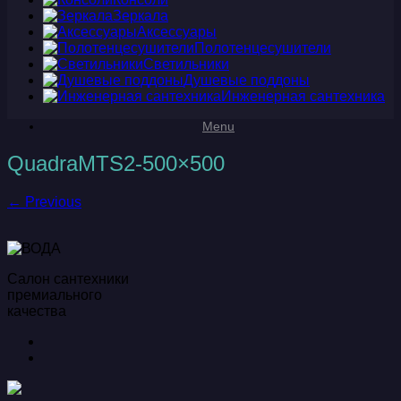
Зеркала
Аксессуары
Полотенцесушители
Светильники
Душевые поддоны
Инженерная сантехника
Menu
QuadraMTS2-500×500
← Previous
Салон сантехники
премиального
качества