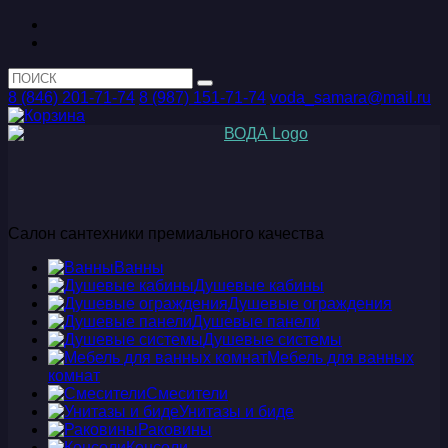
8 (846) 201-71-74
8 (987) 151-71-74
voda_samara@mail.ru
Салон сантехники премиального качества
Ванны
Душевые кабины
Душевые ограждения
Душевые панели
Душевые системы
Мебель для ванных
комнат
Смесители
Унитазы и биде
Раковины
Консоли