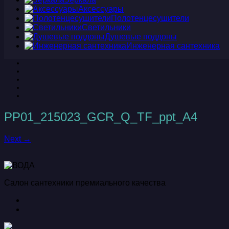
Аксессуары
Полотенцесушители
Светильники
Душевые поддоны
Инженерная сантехника
PP01_215023_GCR_Q_TF_ppt_A4
Next →
Салон сантехники премиального качества