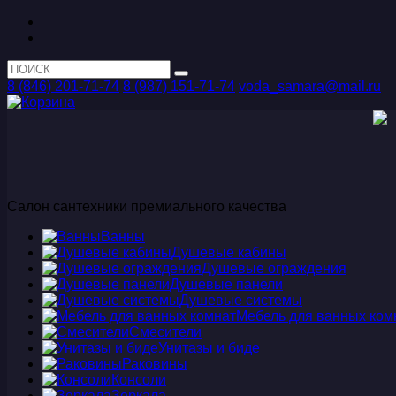
8 (846) 201-71-74
8 (987) 151-71-74
voda_samara@mail.ru
Салон сантехники премиального качества
Ванны
Душевые кабины
Душевые ограждения
Душевые панели
Душевые системы
Мебель для ванных ком
Смесители
Унитазы и биде
Раковины
Консоли
Зеркала