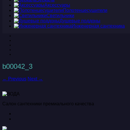
Аксессуары
Полотенцесушители
Светильники
Душевые поддоны
Инженерная сантехника
b00042_3
← Previous
Next →
Салон сантехники премиального качества