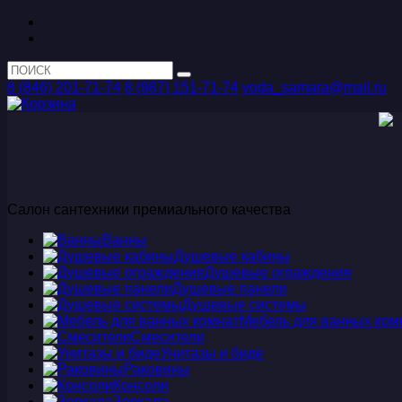
8 (846) 201-71-74
8 (987) 151-71-74
voda_samara@mail.ru
Салон сантехники премиального качества
Ванны
Душевые кабины
Душевые ограждения
Душевые панели
Душевые системы
Мебель для ванных ком
Смесители
Унитазы и биде
Раковины
Консоли
Зеркала