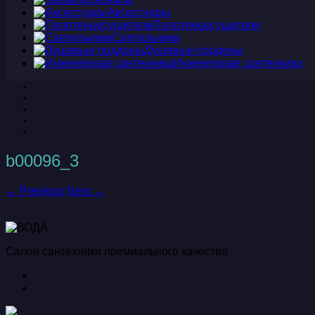
Аксессуары
Полотенцесушители
Светильники
Душевые поддоны
Инженерная сантехника
b00096_3
← Previous
Next →
Салон сантехники премиального качества