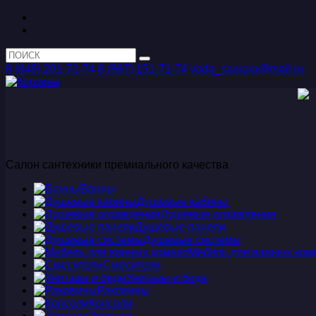
8 (846) 201-71-74
8 (987) 151-71-74
voda_samara@mail.ru
Салон сантехники премиального качества
Ванны
Душевые кабины
Душевые ограждения
Душевые панели
Душевые системы
Мебель для ванных ком
Смесители
Унитазы и биде
Раковины
Консоли
Зеркала