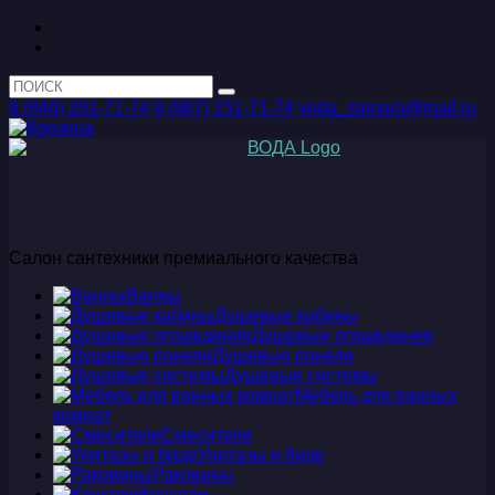
8 (846) 201-71-74
8 (987) 151-71-74
voda_samara@mail.ru
Салон сантехники премиального качества
Ванны
Душевые кабины
Душевые ограждения
Душевые панели
Душевые системы
Мебель для ванных
комнат
Смесители
Унитазы и биде
Раковины
Консоли