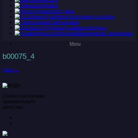
Зеркала
Аксессуары
Полотенцесушители
Светильники
Душевые поддоны
Инженерная сантехника
Menu
b00075_4
Next →
Салон сантехники
премиального
качества