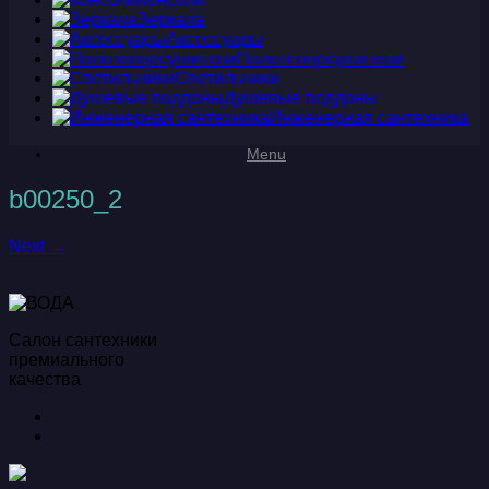
Зеркала
Аксессуары
Полотенцесушители
Светильники
Душевые поддоны
Инженерная сантехника
Menu
b00250_2
Next →
Салон сантехники
премиального
качества