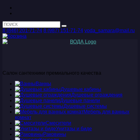
8 (846) 201-71-74
8 (987) 151-71-74
voda_samara@mail.ru
Салон сантехники премиального качества
Ванны
Душевые кабины
Душевые ограждения
Душевые панели
Душевые системы
Мебель для ванных
комнат
Смесители
Унитазы и биде
Раковины
Консоли