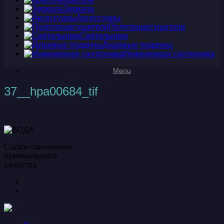
Зеркала
Аксессуары
Полотенцесушители
Светильники
Душевые поддоны
Инженерная сантехника
Menu
37__hpa00684_tif
Салон сантехники
премиального
качества