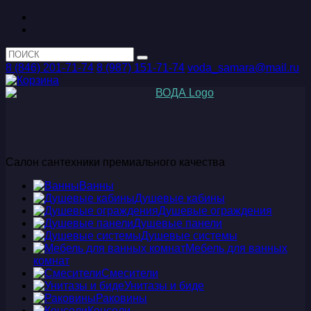
8 (846) 201-71-74
8 (987) 151-71-74
voda_samara@mail.ru
Салон сантехники премиального качества
Ванны
Душевые кабины
Душевые ограждения
Душевые панели
Душевые системы
Мебель для ванных
комнат
Смесители
Унитазы и биде
Раковины
Консоли