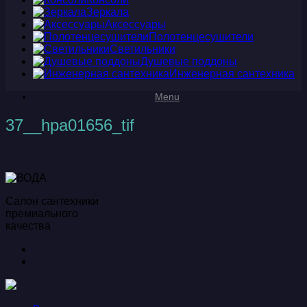
Зеркала
Аксессуары
Полотенцесушители
Светильники
Душевые поддоны
Инженерная сантехника
Menu
37__hpa01656_tif
Салон сантехники
премиального
качества