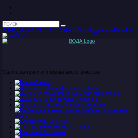
8 (846) 201-71-74
8 (987) 151-71-74
voda_samara@mail.ru
Салон сантехники премиального качества
Ванны
Душевые кабины
Душевые ограждения
Душевые панели
Душевые системы
Мебель для ванных
комнат
Смесители
Унитазы и биде
Раковины
Консоли