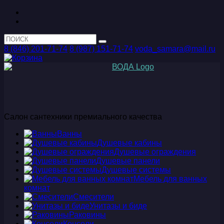
8 (846) 201-71-74
8 (987) 151-71-74
voda_samara@mail.ru
Салон сантехники премиального качества
Ванны
Душевые кабины
Душевые ограждения
Душевые панели
Душевые системы
Мебель для ванных
комнат
Смесители
Унитазы и биде
Раковины
Консоли