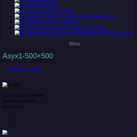
Зеркала
Аксессуары
Полотенцесушители
Светильники
Душевые поддоны
Инженерная сантехника
Menu
Asyx1-500×500
← Previous
Next →
Салон сантехники
премиального
качества