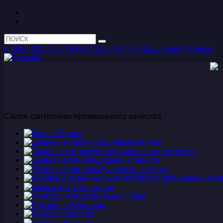
8 (846) 201-71-74
8 (987) 151-71-74
voda_samara@mail.ru
Салон сантехники премиального качества
Ванны
Душевые кабины
Душевые ограждения
Душевые панели
Душевые системы
Мебель для ванных ком
Смесители
Унитазы и биде
Раковины
Консоли
Зеркала