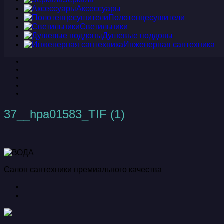
Аксессуары
Полотенцесушители
Светильники
Душевые поддоны
Инженерная сантехника
37__hpa01583_TIF (1)
Салон сантехники премиального качества