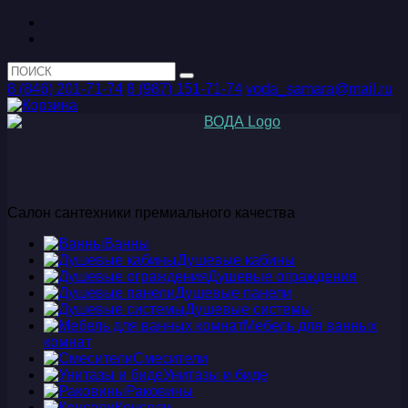
8 (846) 201-71-74
8 (987) 151-71-74
voda_samara@mail.ru
Салон сантехники премиального качества
Ванны
Душевые кабины
Душевые ограждения
Душевые панели
Душевые системы
Мебель для ванных
комнат
Смесители
Унитазы и биде
Раковины
Консоли