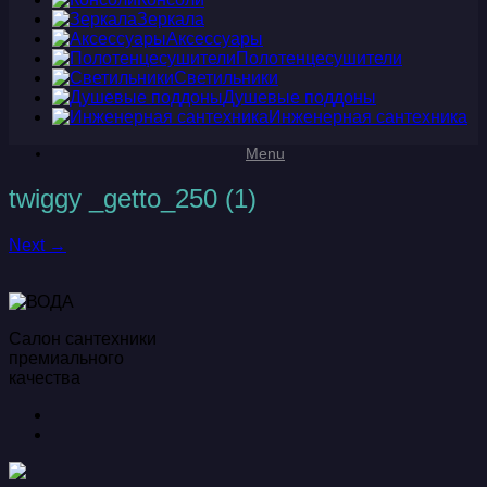
Зеркала
Аксессуары
Полотенцесушители
Светильники
Душевые поддоны
Инженерная сантехника
Menu
twiggy _getto_250 (1)
Next →
Салон сантехники
премиального
качества