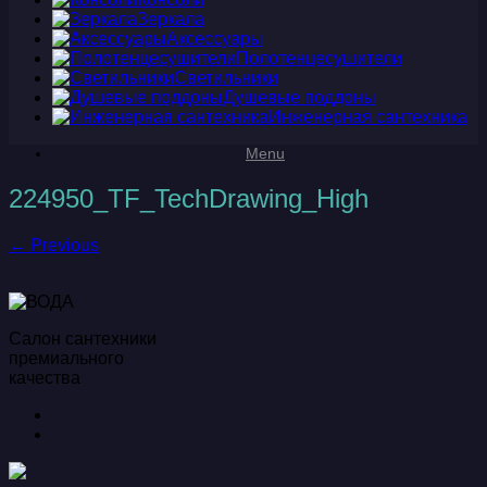
Зеркала
Аксессуары
Полотенцесушители
Светильники
Душевые поддоны
Инженерная сантехника
Menu
224950_TF_TechDrawing_High
← Previous
Салон сантехники
премиального
качества