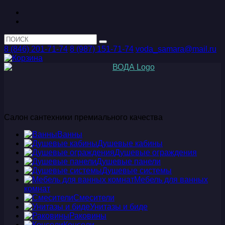
8 (846) 201-71-74
8 (987) 151-71-74
voda_samara@mail.ru
Салон сантехники премиального качества
Ванны
Душевые кабины
Душевые ограждения
Душевые панели
Душевые системы
Мебель для ванных
комнат
Смесители
Унитазы и биде
Раковины
Консоли