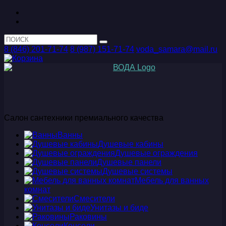
8 (846) 201-71-74
8 (987) 151-71-74
voda_samara@mail.ru
Салон сантехники премиального качества
Ванны
Душевые кабины
Душевые ограждения
Душевые панели
Душевые системы
Мебель для ванных
комнат
Смесители
Унитазы и биде
Раковины
Консоли