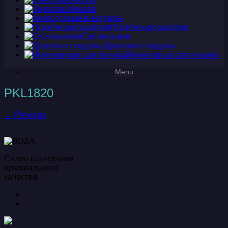
Зеркала
Аксессуары
Полотенцесушители
Светильники
Душевые поддоны
Инженерная сантехника
Menu
PKL1820
← Previous
Салон сантехники
премиального
качества