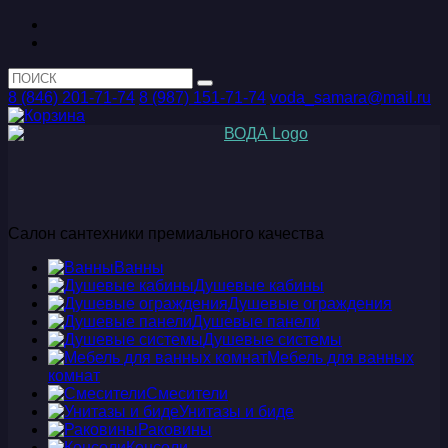
8 (846) 201-71-74
8 (987) 151-71-74
voda_samara@mail.ru
Салон сантехники премиального качества
Ванны
Душевые кабины
Душевые ограждения
Душевые панели
Душевые системы
Мебель для ванных
комнат
Смесители
Унитазы и биде
Раковины
Консоли