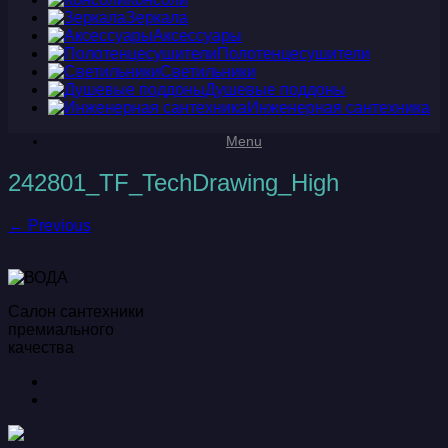
Зеркала
Аксессуары
Полотенцесушители
Светильники
Душевые поддоны
Инженерная сантехника
Menu
242801_TF_TechDrawing_High
← Previous
Салон сантехники
премиального
качества