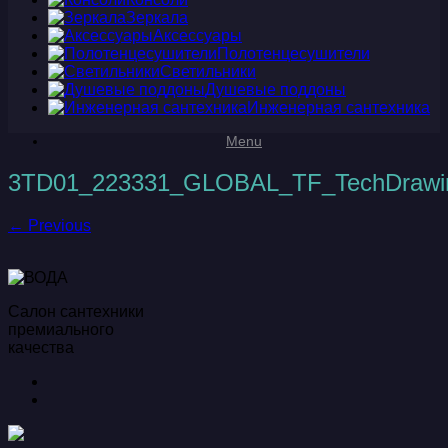
Зеркала
Аксессуары
Полотенцесушители
Светильники
Душевые поддоны
Инженерная сантехника
Menu
3TD01_223331_GLOBAL_TF_TechDrawi
← Previous
Салон сантехники
премиального
качества