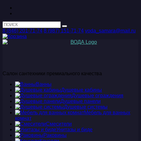
8 (846) 201-71-74
8 (987) 151-71-74
voda_samara@mail.ru
Салон сантехники премиального качества
Ванны
Душевые кабины
Душевые ограждения
Душевые панели
Душевые системы
Мебель для ванных
комнат
Смесители
Унитазы и биде
Раковины
Консоли