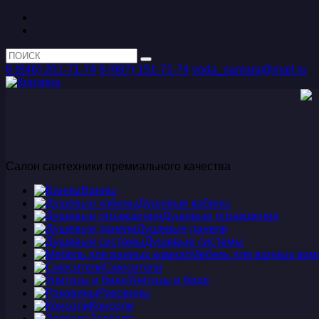
8 (846) 201-71-74
8 (987) 151-71-74
voda_samara@mail.ru
Салон сантехники премиального качества
Ванны
Душевые кабины
Душевые ограждения
Душевые панели
Душевые системы
Мебель для ванных ком
Смесители
Унитазы и биде
Раковины
Консоли
Зеркала