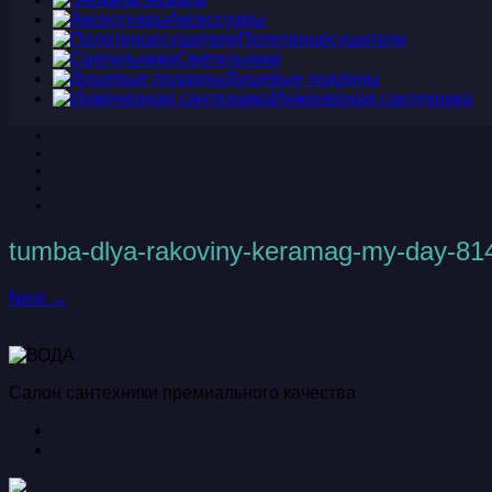
Аксессуары
Полотенцесушители
Светильники
Душевые поддоны
Инженерная сантехника
tumba-dlya-rakoviny-keramag-my-day-81
Next →
Салон сантехники премиального качества