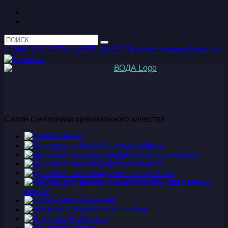
8 (846) 201-71-74
8 (987) 151-71-74
voda_samara@mail.ru
Салон сантехники премиального качества
Ванны
Душевые кабины
Душевые ограждения
Душевые панели
Душевые системы
Мебель для ванных
комнат
Смесители
Унитазы и биде
Раковины
Консоли