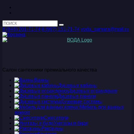
8 (846) 201-71-74
8 (987) 151-71-74
voda_samara@mail.ru
Салон сантехники премиального качества
Ванны
Душевые кабины
Душевые ограждения
Душевые панели
Душевые системы
Мебель для ванных
комнат
Смесители
Унитазы и биде
Раковины
Консоли