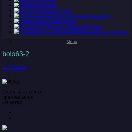
Зеркала
Аксессуары
Полотенцесушители
Светильники
Душевые поддоны
Инженерная сантехника
Menu
bolo63-2
← Previous
Салон сантехники
премиального
качества