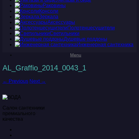
Раковины
Консоли
Зеркала
Аксессуары
Полотенцесушители
Светильники
Душевые поддоны
Инженерная сантехника
Menu
AL_Graffio_2014_0043_1
← Previous
Next →
Салон сантехники
премиального
качества