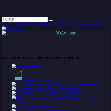
8 (846) 201-71-74
8 (987) 151-71-74
voda_samara@mail.ru
Салон сантехники премиального качества
Ванны
Душевые кабины
Душевые ограждения
Душевые панели
Душевые системы
Мебель для ванных
комнат
Смесители
Унитазы и биде