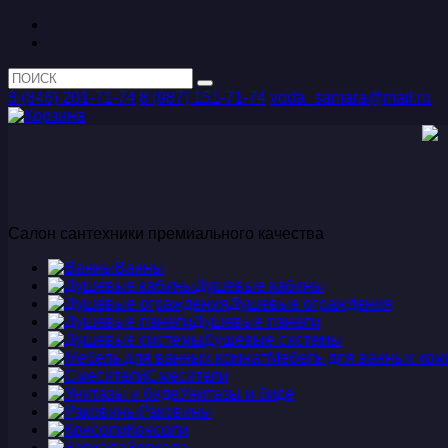
8 (846) 201-71-74
8 (987) 151-71-74
voda_samara@mail.ru
Салон сантехники премиального качества
Ванны
Душевые кабины
Душевые ограждения
Душевые панели
Душевые системы
Мебель для ванных ком
Смесители
Унитазы и биде
Раковины
Консоли
Зеркала