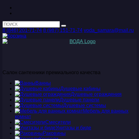
8 (846) 201-71-74
8 (987) 151-71-74
voda_samara@mail.ru
Салон сантехники премиального качества
Ванны
Душевые кабины
Душевые ограждения
Душевые панели
Душевые системы
Мебель для ванных
комнат
Смесители
Унитазы и биде
Раковины
Консоли