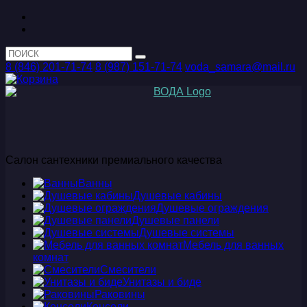
8 (846) 201-71-74
8 (987) 151-71-74
voda_samara@mail.ru
Салон сантехники премиального качества
Ванны
Душевые кабины
Душевые ограждения
Душевые панели
Душевые системы
Мебель для ванных
комнат
Смесители
Унитазы и биде
Раковины
Консоли