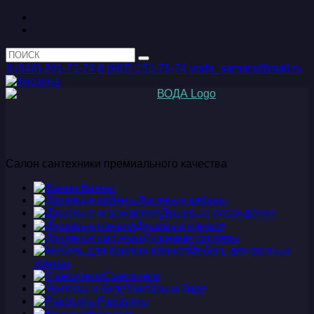
8 (846) 201-71-74
8 (987) 151-71-74
voda_samara@mail.ru
Салон сантехники премиального качества
Ванны
Душевые кабины
Душевые ограждения
Душевые панели
Душевые системы
Мебель для ванных
комнат
Смесители
Унитазы и биде
Раковины
Консоли