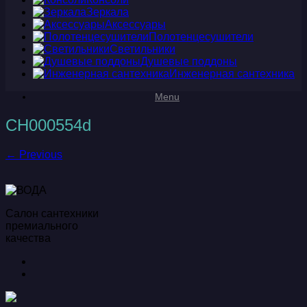
Зеркала
Аксессуары
Полотенцесушители
Светильники
Душевые поддоны
Инженерная сантехника
Menu
CH000554d
← Previous
Салон сантехники
премиального
качества