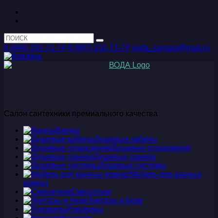
8 (846) 201-71-74
8 (987) 151-71-74
voda_samara@mail.ru
Салон сантехники премиального качества
Ванны
Душевые кабины
Душевые ограждения
Душевые панели
Душевые системы
Мебель для ванных
комнат
Смесители
Унитазы и биде
Раковины
Консоли