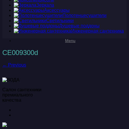
Зеркала
Аксессуары
Полотенцесушители
Светильники
Душевые поддоны
Инженерная сантехника
Menu
CE009300d
← Previous
Салон сантехники
премиального
качества